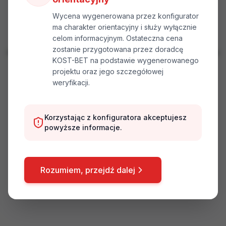
🏠
Wycena wygenerowana przez konfigurator
ma charakter orientacyjny i służy wyłącznie
Wybierz system ogrodzenia
celom informacyjnym. Ostateczna cena
zostanie przygotowana przez doradcę
Aby rozpocząć konfigurację, wybierz typ ogrodzenia z lewego
KOST-BET na podstawie wygenerowanego
menu
projektu oraz jego szczegółowej
weryfikacji.
Wybierz ogrodzenie
Korzystając z konfiguratora akceptujesz
powyższe informacje.
Rozumiem, przejdź dalej